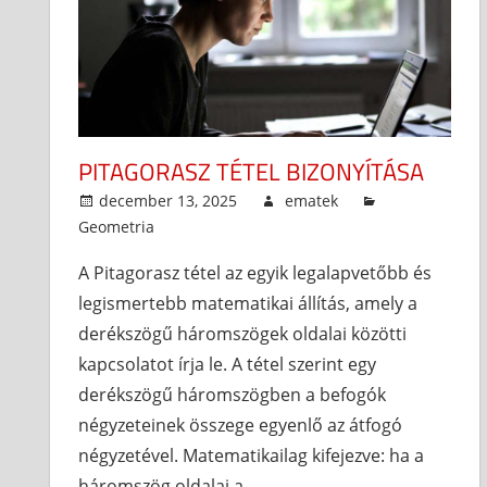
PITAGORASZ TÉTEL BIZONYÍTÁSA
december 13, 2025
ematek
Geometria
A Pitagorasz tétel az egyik legalapvetőbb és
legismertebb matematikai állítás, amely a
derékszögű háromszögek oldalai közötti
kapcsolatot írja le. A tétel szerint egy
derékszögű háromszögben a befogók
négyzeteinek összege egyenlő az átfogó
négyzetével. Matematikailag kifejezve: ha a
háromszög oldalai a,