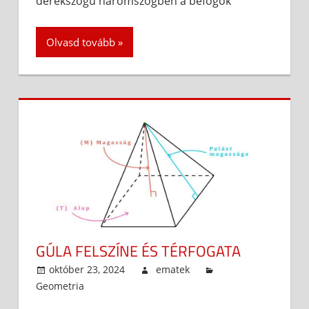
derékszögű háromszögben a befogók
Olvasd tovább
GÚLA FELSZÍNE ÉS TÉRFOGATA
október 23, 2024
ematek
Geometria