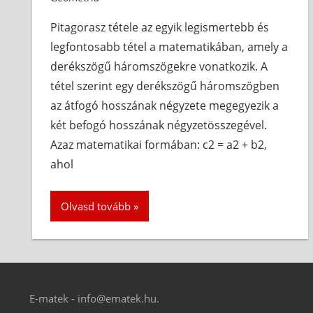
Pitagorasz tétele az egyik legismertebb és
legfontosabb tétel a matematikában, amely a
derékszögű háromszögekre vonatkozik. A
tétel szerint egy derékszögű háromszögben
az átfogó hosszának négyzete megegyezik a
két befogó hosszának négyzetösszegével.
Azaz matematikai formában: c2 = a2 + b2,
ahol
Olvasd tovább
E-matek - info@ematek.hu.