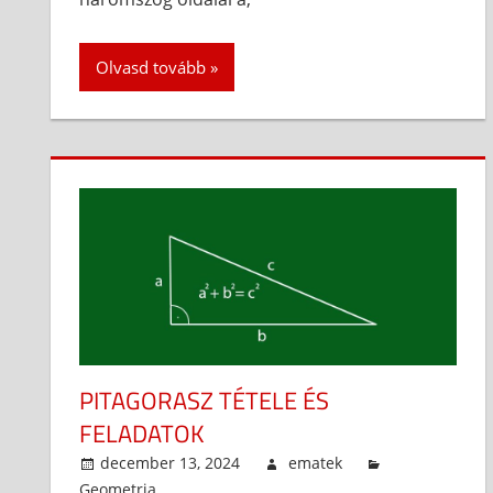
Olvasd tovább
PITAGORASZ TÉTELE ÉS
FELADATOK
december 13, 2024
ematek
Geometria