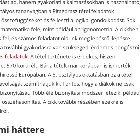
udást ad, hanem gyakorlati alkalmazásokban is használható
tályos tananyagban a Pitagorasz tétel feladatok
összefüggéseket és fejleszti a logikai gondolkodást. Sok
b matematika felé, mint például a trigonometria. A cikkben
 fel, és számos feladatot oldunk meg lépésről lépésre,
 Ha további gyakorlásra van szükséged, érdemes böngészni
és feladatok
. A tétel története is érdekes, hiszen
 e. 570 körül élt. Bár a tételt már korábban is ismerték
 híressé Európában. A 8. osztályos oktatásban ez a tétel
ávolságát számíthatjuk ki. Fontos, hogy a diákok ne csak
izonyítását. Többféle bizonyítási módszer létezik, példáu
 összehasonlítás. A cikk további részében ezekre is
ről.
lmi háttere