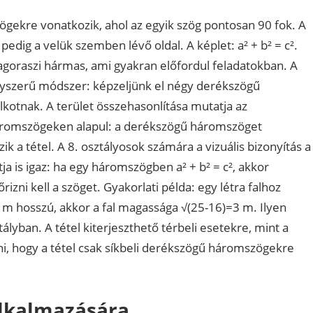
ögekre vonatkozik, ahol az egyik szög pontosan 90 fok. A
edig a velük szemben lévő oldal. A képlet: a² + b² = c².
tagoraszi hármas, ami gyakran előfordul feladatokban. A
gyszerű módszer: képzeljünk el négy derékszögű
otnak. A terület összehasonlítása mutatja az
háromszögeken alapul: a derékszögű háromszöget
k a tétel. A 8. osztályosok számára a vizuális bizonyítás a
ttja is igaz: ha egy háromszögben a² + b² = c², akkor
izni kell a szöget. Gyakorlati példa: egy létra falhoz
a 5 m hosszú, akkor a fal magassága √(25-16)=3 m. Ilyen
lyban. A tétel kiterjeszthető térbeli esetekre, mint a
ni, hogy a tétel csak síkbeli derékszögű háromszögekre
alkalmazására