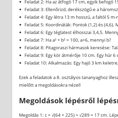
Feladat 2: Ha az átfogó 17 cm, egyik befogó 
Feladat 3: Ellenőrizd, derékszögű-e a háromszö
Feladat 4: Egy létra 13 m hosszú, a faltól 5 m
Feladat 5: Koordináták: Pontok (1,2) és (4,6). 
Feladat 6: Egy téglatest élhosszai 3,4,5. Mennyi
Feladat 7: Ha a² + b² = 100, a=6, mennyi b?
Feladat 8: Pitagoraszi hármasok keresése: Tal
Feladat 9: Egy kör átmérője 10 cm. Egy húr 6 
Feladat 10: Alkalmazás: Egy hajó 3 km keletr
Ezek a feladatok a 8. osztályos tananyaghoz ille
mielőtt a megoldásokra nézel!
Megoldások lépésről lépés
Megoldás 1: c = √(64 + 225) = √289 = 17 cm. Lé