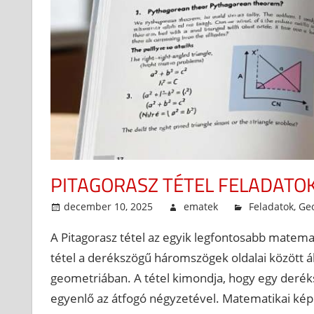
PITAGORASZ TÉTEL FELADATOK
december 10, 2025
ematek
Feladatok
,
Ge
A Pitagorasz tétel az egyik legfontosabb matemat
tétel a derékszögű háromszögek oldalai között ál
geometriában. A tétel kimondja, hogy egy der
egyenlő az átfogó négyzetével. Matematikai képlett