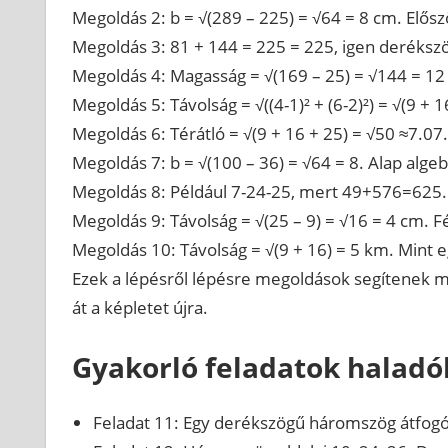
Megoldás 2: b = √(289 – 225) = √64 = 8 cm. Elős
Megoldás 3: 81 + 144 = 225 = 225, igen derékszög
Megoldás 4: Magasság = √(169 – 25) = √144 = 12 m
Megoldás 5: Távolság = √((4-1)² + (6-2)²) = √(9 +
Megoldás 6: Térátló = √(9 + 16 + 25) = √50 ≈7.07.
Megoldás 7: b = √(100 – 36) = √64 = 8. Alap algeb
Megoldás 8: Például 7-24-25, mert 49+576=625. 
Megoldás 9: Távolság = √(25 – 9) = √16 = 4 cm. F
Megoldás 10: Távolság = √(9 + 16) = 5 km. Mint
Ezek a lépésről lépésre megoldások segítenek me
át a képletet újra.
Gyakorló feladatok halad
Feladat 11: Egy derékszögű háromszög átfogó