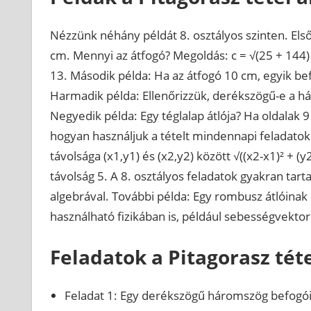
Nézzünk néhány példát 8. osztályos szinten. El
cm. Mennyi az átfogó? Megoldás: c = √(25 + 144)
13. Második példa: Ha az átfogó 10 cm, egyik be
Harmadik példa: Ellenőrizzük, derékszögű-e a hár
Negyedik példa: Egy téglalap átlója? Ha oldalak 
hogyan használjuk a tételt mindennapi feladato
távolsága (x1,y1) és (x2,y2) között √((x2-x1)² + (y2
távolság 5. A 8. osztályos feladatok gyakran tar
algebrával. További példa: Egy rombusz átlóinak k
használható fizikában is, például sebességvektor
Feladatok a Pitagorasz tét
Feladat 1: Egy derékszögű háromszög befogói 