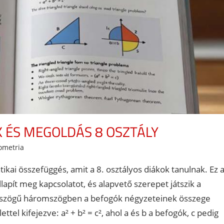
 ÉS MEGOLDÁS 8 OSZTÁLY
ometria
ikai összefüggés, amit a 8. osztályos diákok tanulnak. Ez 
lapít meg kapcsolatot, és alapvető szerepet játszik a
ékszögű háromszögben a befogók négyzeteinek összege
el kifejezve: a² + b² = c², ahol a és b a befogók, c pedig