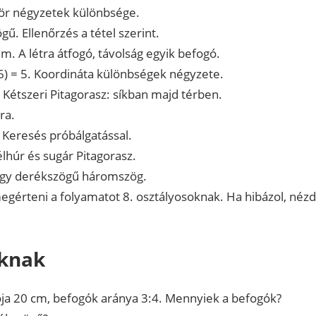
zör négyzetek különbsége.
ű. Ellenőrzés a tétel szerint.
. A létra átfogó, távolság egyik befogó.
 16) = 5. Koordináta különbségek négyzete.
 Kétszeri Pitagorasz: síkban majd térben.
ra.
Keresés próbálgatással.
élhúr és sugár Pitagorasz.
 egy derékszögű háromszög.
gérteni a folyamatot 8. osztályosoknak. Ha hibázol, nézd
óknak
ja 20 cm, befogók aránya 3:4. Mennyiek a befogók?