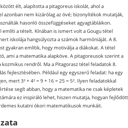
között élt, alapította a pitagoreus iskolát, ahol a
el azonban nem kizárólag az övé; bizonyítékok mutatják,
használták hasonló összefüggéseket agyagtábláikon.
említi a tételt. Kínában is ismert volt a Gougu tétel
ert iskolája hangsúlyozta a számok harmóniáját. A 8.
t gyakran említik, hogy motiválja a diákokat. A tétel
ó, ami a matematika alapköve. A pitagoreusok szerint a
 a kozmikus rendről. Ma a Pitagorasz tétel feladatok 8.
dás fejlesztésében. Például egy egyszerű feladat: ha egy
n, mert 3² + 4² = 9 + 16 = 25 = 5². Ilyen feladatokkal
gértése segít abban, hogy a matematika ne csak képletek
ámára ez inspiráló lehet, hiszen mutatja, hogyan fejlődött
érdemes kutatni ókori matematikusok munkáit.
ázata