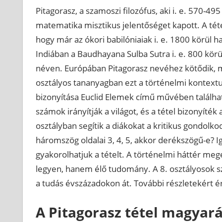
Pitagorasz, a szamoszi filozófus, aki i. e. 570-495 
matematika misztikus jelentőséget kapott. A tét
hogy már az ókori babilóniaiak i. e. 1800 körül 
Indiában a Baudhayana Sulba Sutra i. e. 800 körül 
néven. Európában Pitagorasz nevéhez kötődik, m
osztályos tananyagban ezt a történelmi kontextus
bizonyítása Euclid Elemek című művében találhat
számok irányítják a világot, és a tétel bizonyíték
osztályban segítik a diákokat a kritikus gondolko
háromszög oldalai 3, 4, 5, akkor derékszögű-e? Ige
gyakorolhatjuk a tételt. A történelmi háttér me
legyen, hanem élő tudomány. A 8. osztályosok sz
a tudás évszázadokon át. További részletekért 
A Pitagorasz tétel magyar