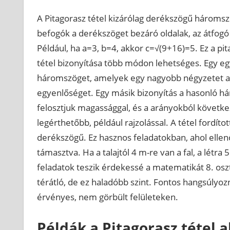
A Pitagorasz tétel kizárólag derékszögű háromsz
befogók a derékszöget bezáró oldalak, az átfogó p
Például, ha a=3, b=4, akkor c=√(9+16)=5. Ez a pi
tétel bizonyítása több módon lehetséges. Egy e
háromszöget, amelyek egy nagyobb négyzetet alk
egyenlőséget. Egy másik bizonyítás a hasonló 
felosztjuk magassággal, és a arányokból következi
legérthetőbb, például rajzolással. A tétel fordíto
derékszögű. Ez hasznos feladatokban, ahol ellenőr
támasztva. Ha a talajtól 4 m-re van a fal, a létr
feladatok teszik érdekessé a matematikát 8. osztá
térátló, de ez haladóbb szint. Fontos hangsúlyoz
érvényes, nem görbült felületeken.
Példák a Pitagorasz tétel 