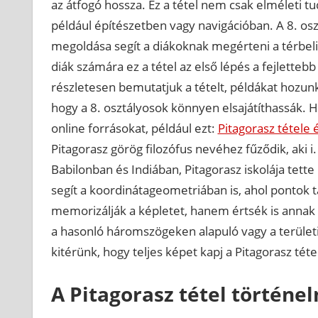
az átfogó hossza. Ez a tétel nem csak elméleti t
például építészetben vagy navigációban. A 8. osz
megoldása segít a diákoknak megérteni a térbeli 
diák számára ez a tétel az első lépés a fejletteb
részletesen bemutatjuk a tételt, példákat hozunk
hogy a 8. osztályosok könnyen elsajátíthassák.
online forrásokat, például ezt:
Pitagorasz tétele 
Pitagorasz görög filozófus nevéhez fűződik, aki i.
Babilonban és Indiában, Pitagorasz iskolája tette
segít a koordinátageometriában is, ahol pontok t
memorizálják a képletet, hanem értsék is annak b
a hasonló háromszögeken alapuló vagy a területi
kitérünk, hogy teljes képet kapj a Pitagorasz tétel
A Pitagorasz tétel történe