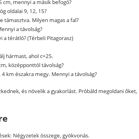
15 cm, mennyi a másik befogó?
g oldalai 9, 12, 15?
-re támasztva. Milyen magas a fal?
Mennyi a távolság?
 a térátló? (Térbeli Pitagorasz)
álj hármast, ahol c=25.
cm, középponttól távolság?
e, 4 km északra megy. Mennyi a távolság?
szkednek, és növelik a gyakorlást. Próbáld megoldani őket,
re
pések: Négyzetek összege, gyökvonás.