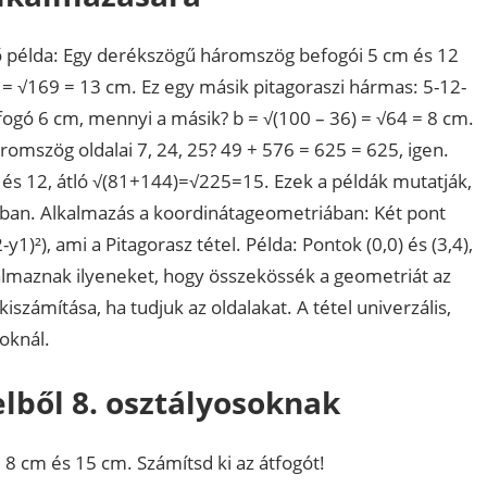
ső példa: Egy derékszögű háromszög befogói 5 cm és 12
 = √169 = 13 cm. Ez egy másik pitagoraszi hármas: 5-12-
fogó 6 cm, mennyi a másik? b = √(100 – 36) = √64 = 8 cm.
omszög oldalai 7, 24, 25? 49 + 576 = 625 = 625, igen.
9 és 12, átló √(81+144)=√225=15. Ezek a példák mutatják,
kban. Alkalmazás a koordinátageometriában: Két pont
-y1)²), ami a Pitagorasz tétel. Példa: Pontok (0,0) és (3,4),
talmaznak ilyeneket, hogy összekössék a geometriát az
iszámítása, ha tudjuk az oldalakat. A tétel univerzális,
oknál.
elből 8. osztályosoknak
8 cm és 15 cm. Számítsd ki az átfogót!