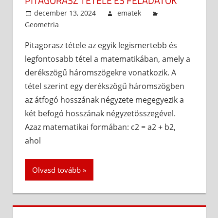
PITAGORASZ TÉTELE ÉS FELADATOK
december 13, 2024
ematek
Geometria
Pitagorasz tétele az egyik legismertebb és
legfontosabb tétel a matematikában, amely a
derékszögű háromszögekre vonatkozik. A
tétel szerint egy derékszögű háromszögben
az átfogó hosszának négyzete megegyezik a
két befogó hosszának négyzetösszegével.
Azaz matematikai formában: c2 = a2 + b2,
ahol
Olvasd tovább