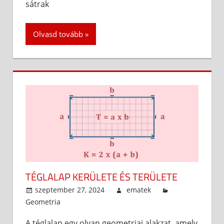
sátrak
Olvasd tovább
TÉGLALAP KERÜLETE ÉS TERÜLETE
szeptember 27, 2024
ematek
Geometria
A téglalap egy olyan geometriai alakzat, amely