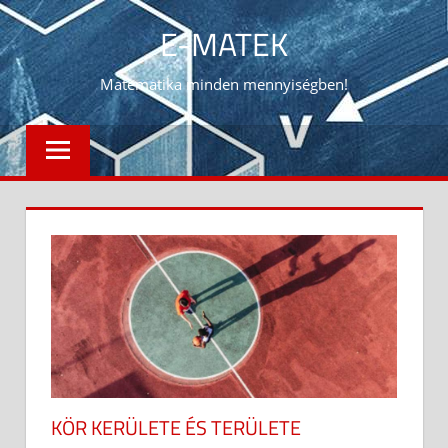
Skip
E-MATEK
to
content
Matematika minden mennyiségben!
KÖR KERÜLETE ÉS TERÜLETE