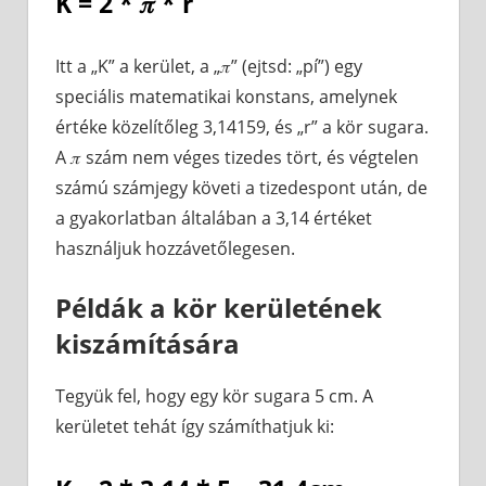
K = 2 * 𝜋 * r
Itt a „K” a kerület, a „𝜋” (ejtsd: „pí”) egy
speciális matematikai konstans, amelynek
értéke közelítőleg 3,14159, és „r” a kör sugara.
A 𝜋 szám nem véges tizedes tört, és végtelen
számú számjegy követi a tizedespont után, de
a gyakorlatban általában a 3,14 értéket
használjuk hozzávetőlegesen.
Példák a kör kerületének
kiszámítására
Tegyük fel, hogy egy kör sugara 5 cm. A
kerületet tehát így számíthatjuk ki: