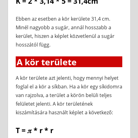
K = 2 * 3,14 * 5 = 31,4cm
Ebben az esetben a kör kerülete 31,4 cm.
Minél nagyobb a sugár, annál hosszabb a
kerület, hiszen a képlet közvetlenül a sugár
hosszától függ.
A kör területe
A kör területe azt jelenti, hogy mennyi helyet
foglal el a kör a síkban. Ha a kör egy síkidomra
van rajzolva, a terület a körön belüli teljes
felületet jelenti. A kör területének
kiszámítására használt képlet a következő:
T = 𝜋 * r * r