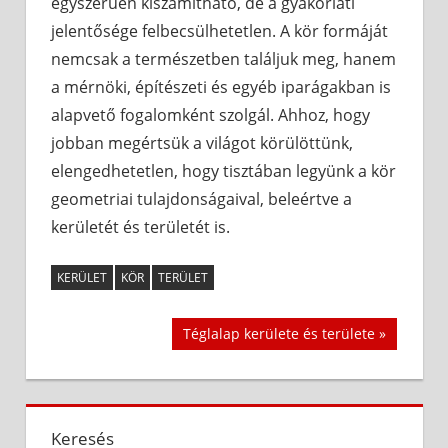
egyszerűen kiszámítható, de a gyakorlati
jelentősége felbecsülhetetlen. A kör formáját
nemcsak a természetben találjuk meg, hanem
a mérnöki, építészeti és egyéb iparágakban is
alapvető fogalomként szolgál. Ahhoz, hogy
jobban megértsük a világot körülöttünk,
elengedhetetlen, hogy tisztában legyünk a kör
geometriai tulajdonságaival, beleértve a
kerületét és területét is.
KERÜLET
KÖR
TERÜLET
Bejegyzés
Next
Téglalap kerülete és területe
Post:
navigáció
Keresés